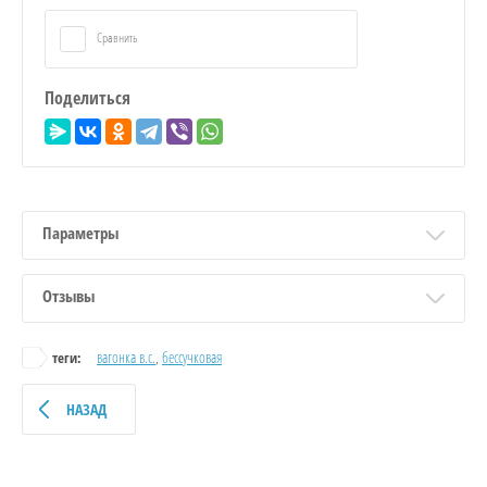
Сравнить
Поделиться
Параметры
Отзывы
вагонка в.с.
,
бессучковая
теги:
НАЗАД